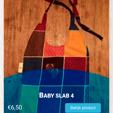
B
ABY SLAB 4
€6,50
Bekijk product