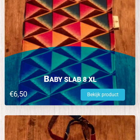
B
ABY SLAB 8 XL
€6,50
Bekijk product