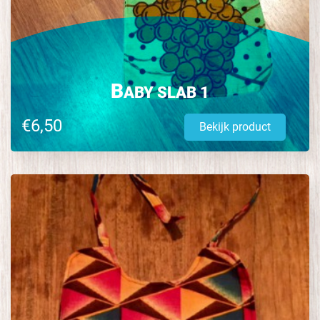
B
ABY SLAB 1
€6,50
Bekijk product