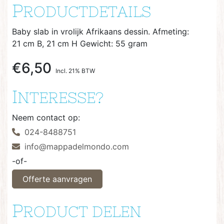
P
RODUCTDETAILS
Baby slab in vrolijk Afrikaans dessin. Afmeting:
21 cm B, 21 cm H Gewicht: 55 gram
€6,50
Incl. 21% BTW
I
NTERESSE?
Neem contact op:
024-8488751
info@mappadelmondo.com
-of-
Offerte aanvragen
P
RODUCT DELEN