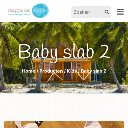
Baby slab 2
Home
/
Producten
/
Kids
/ Baby slab 2