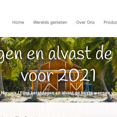
Home
Werelds genieten
Over Ons
Produ
voor 2021
/
Nieuws
/ Fijne kerstdagen en alvast de beste wensen vo