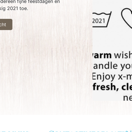
dereen fijne feestdagen en
ig 2021 toe.
cht