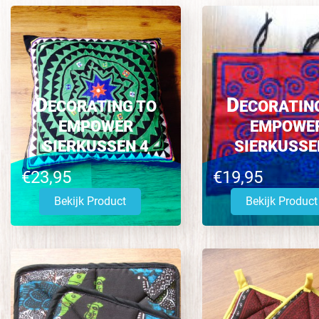
D
D
ECORATING TO
ECORATIN
EMPOWER
EMPOWE
SIERKUSSEN 4
SIERKUSSE
€23,95
€19,95
Bekijk Product
Bekijk Product