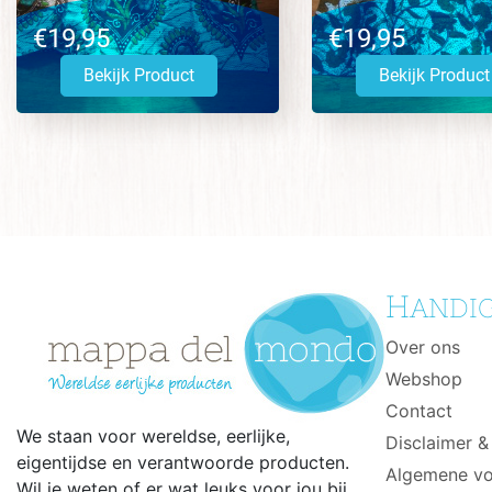
€19,95
€19,95
Bekijk Product
Bekijk Product
H
ANDIG
Over ons
Webshop
Contact
We staan voor wereldse, eerlijke,
Disclaimer &
eigentijdse en verantwoorde producten.
Algemene v
Wil je weten of er wat leuks voor jou bij