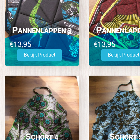
P
P
ANNENLAPPEN 3
ANNENLAPP
€13,95
€13,95
Bekijk Product
Bekijk Product
S
S
CHORT 4
CHORT 