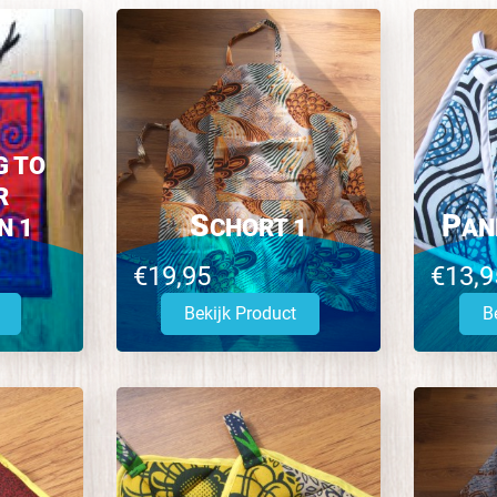
G TO
R
S
P
N 1
CHORT 1
AN
€19,95
€13,9
Bekijk Product
B