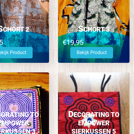
S
S
CHORT 2
CHORT 3
5
€19,95
ekijk Product
Bekijk Product
D
CORATING TO
ECORATING TO
EMPOWER
EMPOWER
ERKUSSEN 3
SIERKUSSEN 5