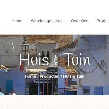
Home
Werelds genieten
Over Ons
Produ
Huis & Tuin
Home
/
Producten
/ Huis & Tuin