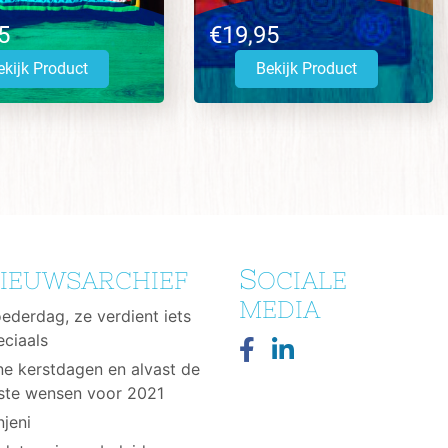
5
€19,95
ekijk Product
Bekijk Product
S
IEUWSARCHIEF
OCIALE
MEDIA
ederdag, ze verdient iets
eciaals
jne kerstdagen en alvast de
ste wensen voor 2021
njeni