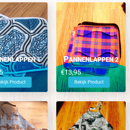
P
NENLAPPEN 1
ANNENLAPPEN 2
5
€13,95
ekijk Product
Bekijk Product