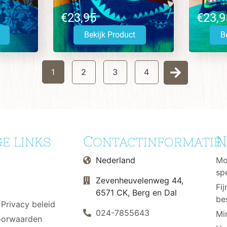
€23,95
€23,9
Bekijk Product
B
1
2
3
4
C
N
E LINKS
ONTACTINFORMATIE
Nederland
Mo
sp
Zevenheuvelenweg 44,
Fi
6571 CK, Berg en Dal
be
 Privacy beleid
024-7855643
Mi
oorwaarden