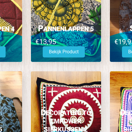
P
EN 4
ANNENLAPPEN 5
€13,95
€19,9
Bekijk Product
B
D
D
ECORATING TO
E
EMPOWER
5
SIERKUSSEN 2
SI