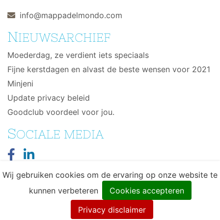
info@mappadelmondo.com
N
IEUWSARCHIEF
Moederdag, ze verdient iets speciaals
Fijne kerstdagen en alvast de beste wensen voor 2021
Minjeni
Update privacy beleid
Goodclub voordeel voor jou.
S
OCIALE MEDIA
Wij gebruiken cookies om de ervaring op onze website te
kunnen verbeteren
Cookies accepteren
© 2026 Mappa del Mondo - Wereldse eerlijke
Privacy disclaimer
producten - Design & Ontwikkeling door
DIMA.